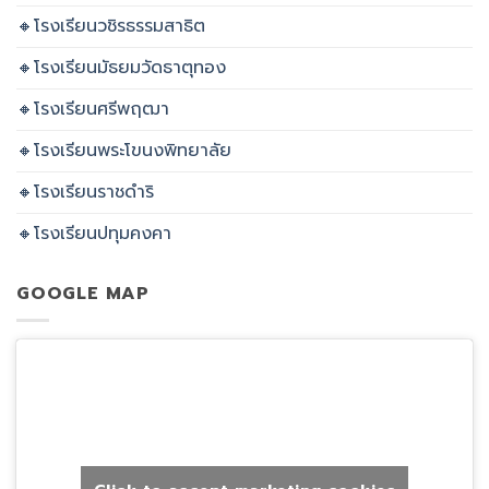
🔸โรงเรียนวชิรธรรมสาธิต
🔸โรงเรียนมัธยมวัดธาตุทอง
🔸โรงเรียนศรีพฤฒา
🔸โรงเรียนพระโขนงพิทยาลัย
🔸โรงเรียนราชดำริ
🔸โรงเรียนปทุมคงคา
GOOGLE MAP