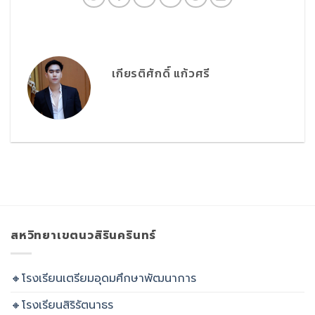
เกียรติศักดิ์ แก้วศรี
สหวิทยาเขตนวสิรินครินทร์
🔸โรงเรียนเตรียมอุดมศึกษาพัฒนาการ
🔸โรงเรียนสิริรัตนาธร